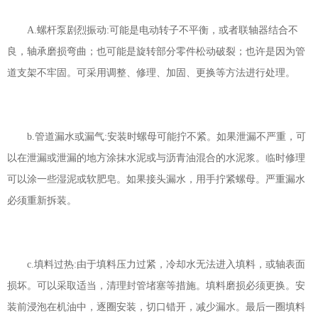
A.螺杆泵剧烈振动:可能是电动转子不平衡，或者联轴器结合不
良，轴承磨损弯曲；也可能是旋转部分零件松动破裂；也许是因为管
道支架不牢固。可采用调整、修理、加固、更换等方法进行处理。
b.管道漏水或漏气:安装时螺母可能拧不紧。如果泄漏不严重，可
以在泄漏或泄漏的地方涂抹水泥或与沥青油混合的水泥浆。临时修理
可以涂一些湿泥或软肥皂。如果接头漏水，用手拧紧螺母。严重漏水
必须重新拆装。
c.填料过热:由于填料压力过紧，冷却水无法进入填料，或轴表面
损坏。可以采取适当，清理封管堵塞等措施。填料磨损必须更换。安
装前浸泡在机油中，逐圈安装，切口错开，减少漏水。最后一圈填料